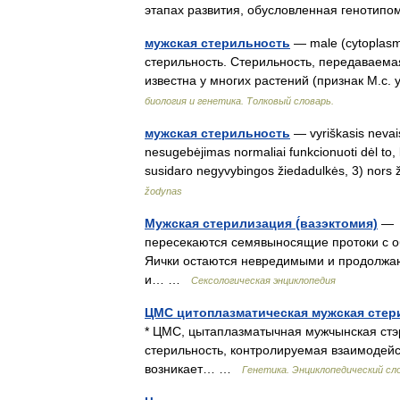
этапах развития, обусловленная генотип
мужская стерильность
— male (cytoplasmi
стерильность. Cтерильность, передаваем
известна у многих растений (признак М.
биология и генетика. Толковый словарь.
мужская стерильность
— vyriškasis nevais
nesugebėjimas normaliai funkcionuoti dėl to,
susidaro negyvybingos žiedadulkės, 3) nor
žodynas
Мужская стерилизация (́вазэктомия)
— 
пересекаются семявыносящие протоки с об
Яички остаются невредимыми и продолжаю
и… …
Сексологическая энциклопедия
ЦМС цитоплазматическая мужская сте
* ЦМС, цытаплазматычная мужчынская стэры
стерильность, контролируемая взаимодейс
возникает… …
Генетика. Энциклопедический сл