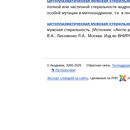
Цитоплазматическая мужская стерильн
полной или частичной стерильности андро
особой мутации в митохондрионе, т.е. в
цитоплазматическая мужская стерильн
мужская стерильность. (Источник: «Англо 
В.А., Лисовенко Л.А., Москва: Изд во ВНИ
© Академик, 2000-2026
Обратная связь:
Техподдерж
👣 Путешествия
Экспорт словарей на сайты
, сделанные на PHP,
Jo