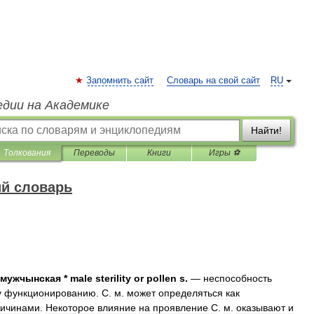
Запомнить сайт
Словарь на свой сайт
RU
едии на Академике
Найти!
Толкования
Переводы
Книги
Игры ⚽
ий словарь
мужчынская
*
male
sterility
or
pollen
s
.
—
неспособность
у
функционированию
.
С
.
м
.
может
определяться
как
ричинами
.
Некоторое
влияние
на
проявление
С
.
м
.
оказывают
и