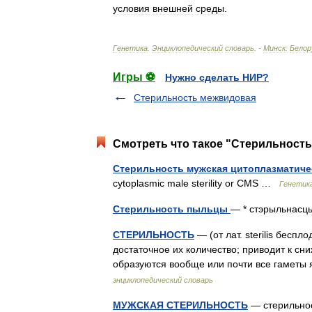
условия
внешней
среды
.
Генетика
.
Энциклопедический
словарь
. -
Минск:
Белор
Игры ⚽
Нужно сделать НИР?
Стерильность межвидовая
Смотреть что такое "Стерильность
Стерильность мужская цитоплазматич
cytoplasmic male sterility or CMS …
Генетика
Стерильность пыльцы
— * стэрыльнасць 
СТЕРИЛЬНОСТЬ
— (от лат. sterilis бесп
достаточное их количество; приводит к сн
образуются вообще или почти все гамет
энциклопедический словарь
МУЖСКАЯ СТЕРИЛЬНОСТЬ
— стерильнос