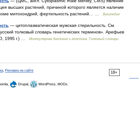
ость
— (ЦМС, англ. Cytoplasmic male sterility, CMS) явление
цея высших растений, причиной которого является наличие
 геноме митохондрий, фертильность растений… …
Википедия
ость
— цитоплазматическая мужская стерильность. См.
русский толковый словарь генетических терминов». Арефьев
РО, 1995 г.) …
Молекулярная биология и генетика. Толковый словарь.
ка
,
Реклама на сайте
18+
omla,
Drupal,
WordPress, MODx.