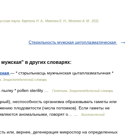
усская
наука
.
Картель
Н
.
А
.,
Макеева
Е
.
Н
.,
Мезенко
А
.
М
.
.
2011
.
Стерильность мужская цитоплазматическая
 мужская" в других словарях:
еская
— * стэрыльнасць мужчынская цытаплазматычная *
. Энциклопедический словарь
пылку * pollen sterility …
Генетика. Энциклопедический словарь
лодный), неспособность организма образовывать гаметы или
ижению плодовитости (числа потомков). Если гаметы не
ы являются аномальными, говорят о… …
Биологический
ть или, вернее, дегенерация микроспор на определенных