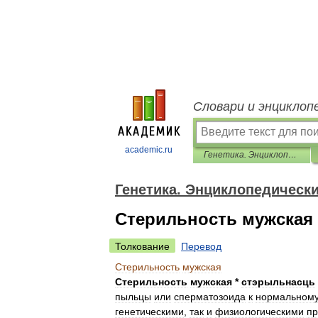
Словари и энциклоп
academic.ru
Генетика. Энциклопедический словарь
Генетика. Энциклопедическ
Стерильность мужская
Толкование
Перевод
Стерильность
мужская
Стерильность
мужская
*
стэрыльнасць
пыльцы
или
сперматозоида
к
нормальном
генетическими
,
так
и
физиологическими
п