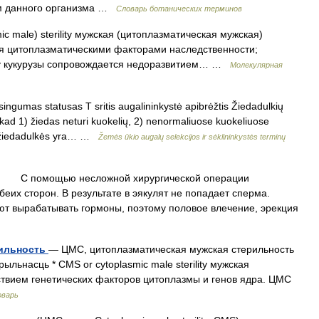
ом данного организма …
Словарь ботанических терминов
c male) sterility мужская (цитоплазматическая мужская)
ая цитоплазматическими факторами наследственности;
с. у кукурузы сопровождается недоразвитием… …
Молекулярная
ingumas statusas T sritis augalininkystė apibrėžtis Žiedadulkių
 kad 1) žiedas neturi kuokelių, 2) nenormaliuose kuokeliuose
s žiedadulkės yra… …
Žemės ūkio augalų selekcijos ir sėklininkystės terminų
С помощью несложной хирургической операции
еих сторон. В результате в эякулят не попадает сперма.
т вырабатывать гормоны, поэтому половое влечение, эрекция
рильность
— ЦМС, цитоплазматическая мужская стерильность
льнасць * CMS or cytoplasmic male sterility мужская
твием генетических факторов цитоплазмы и генов ядра. ЦМС
оварь